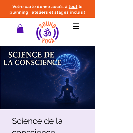
Votre carte donne accès à
tout
le
planning : ateliers et stages
inclus
!
Science de la
conscience