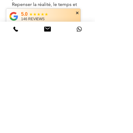
Repenser la réalité, le temps et
votre rôle dans l’univers.
×
5.0
★★★★★
146 REVIEWS
Vous pouvez également rejoindre
ce programme via l'appli mobile.
Aller sur l'appli
Instructeur(s)
STEPHEN
Prix
24,00 €