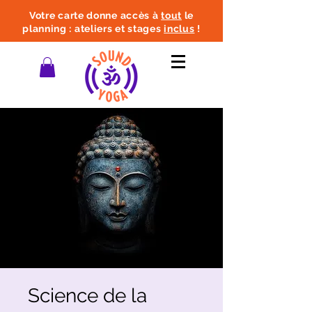
Votre carte donne accès à
tout
le
planning : ateliers et stages
inclus
!
Science de la