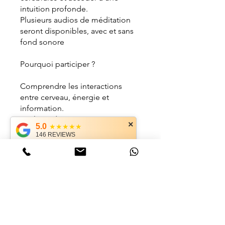
intuition profonde.
Plusieurs audios de méditation
seront disponibles, avec et sans
fond sonore
Pourquoi participer ?
Comprendre les interactions
entre cerveau, énergie et
information.
Explorer des pratiques avancées
×
5.0
★★★★★
pour élever votre conscience.
146 REVIEWS
Repenser la réalité, le temps et
votre rôle dans l’univers.
Vous pouvez également rejoindre
ce programme via l'appli mobile.
Aller sur l'appli