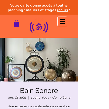
Votre carte donne accès à
tout
le
planning : ateliers et stages
inclus
!
Bain Sonore
ven. 22 août
  |  
Sound Yoga - Compiègne
Une expérience captivante de relaxation