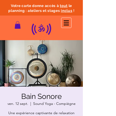
Votre carte donne accès à
tout
le
planning : ateliers et stages
inclus
!
Bain Sonore
ven. 12 sept.
  |  
Sound Yoga - Compiègne
Une expérience captivante de relaxation