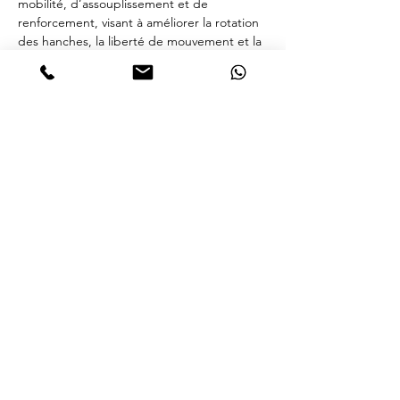
mobilité, d’assouplissement et de 
renforcement, visant à améliorer la rotation 
des hanches, la liberté de mouvement et la 
stabilité pour des pratiquants initiés en 
yoga, danse ou pilates.
Partager cet événement
contact@soundyoga.fr
Mentions légales
Code pour rejoindre l'application
8BBRTB