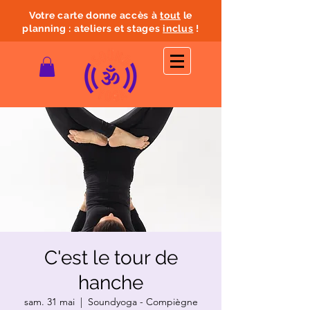
Votre carte donne accès à
tout
le
planning : ateliers et stages
inclus
!
C'est le tour de
hanche
sam. 31 mai
  |  
Soundyoga - Compiègne