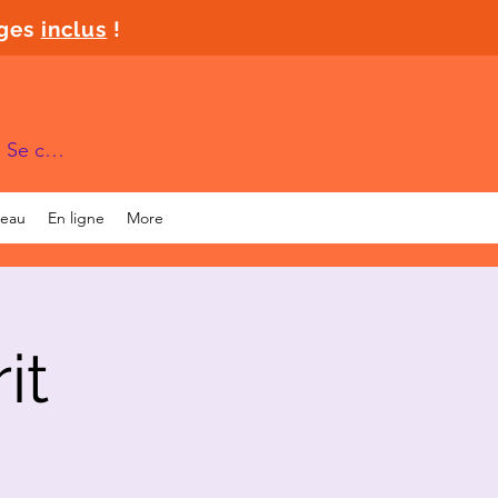
ages
inclus
!
Se connecter
deau
En ligne
More
it