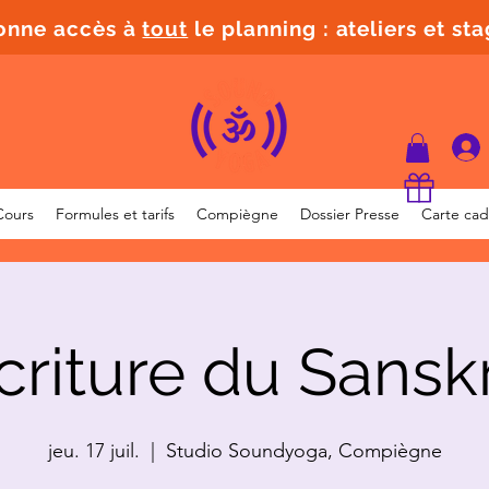
donne accès à
tout
le planning : ateliers et st
Cours
Formules et tarifs
Compiègne
Dossier Presse
Carte ca
criture du Sanskr
jeu. 17 juil.
  |  
Studio Soundyoga, Compiègne