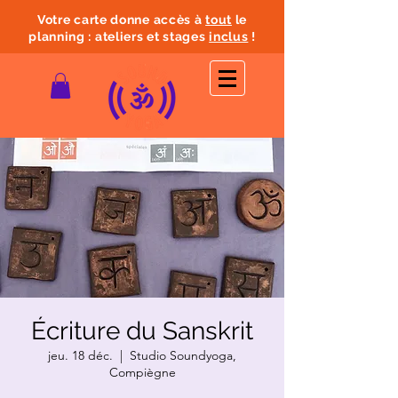
Votre carte donne accès à
tout
le
planning : ateliers et stages
inclus
!
Écriture du Sanskrit
jeu. 18 déc.
  |  
Studio Soundyoga,
Compiègne