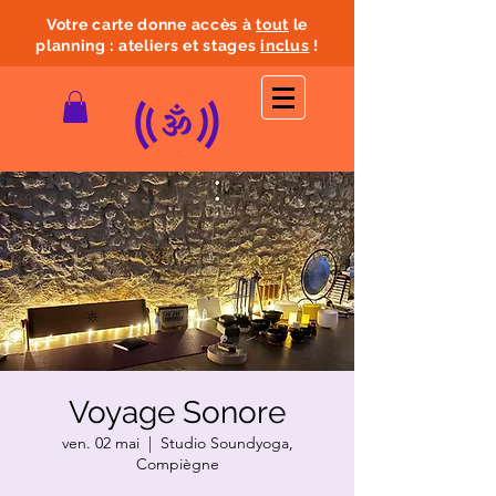
Votre carte donne accès à
tout
le
planning : ateliers et stages
inclus
!
Voyage Sonore
ven. 02 mai
  |  
Studio Soundyoga,
Compiègne