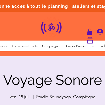
donne accès à
tout
le planning : ateliers et st
Cours
Formules et tarifs
Compiègne
Dossier Presse
Carte ca
Voyage Sonore
ven. 18 juil.
  |  
Studio Soundyoga, Compiègne