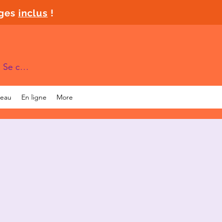
ages
inclus
!
Se connecter
deau
En ligne
More