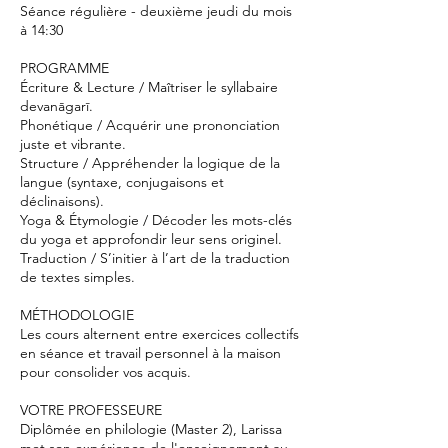
Séance régulière - deuxième jeudi du mois
à 14:30
PROGRAMME
Écriture & Lecture / Maîtriser le syllabaire
devanāgarī.
Phonétique / Acquérir une prononciation
juste et vibrante.
Structure / Appréhender la logique de la
langue (syntaxe, conjugaisons et
déclinaisons).
Yoga & Étymologie / Décoder les mots-clés
du yoga et approfondir leur sens originel.
Traduction / S’initier à l’art de la traduction
de textes simples.
MÉTHODOLOGIE
Les cours alternent entre exercices collectifs
en séance et travail personnel à la maison
pour consolider vos acquis.
VOTRE PROFESSEURE
Diplômée en philologie (Master 2), Larissa
met son expérience de l'enseignement au