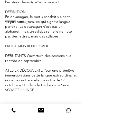
l'écriture devanāgarī et le sanskrit.
DÉFINITION
En devanāgarī, le mot « sanskrit » s’écrit
संस्कृतम् saṃskr̥tam, ce qui signifie langue
parfaite. La devanāgarī n’est pas un
alphabet, mais un syllabaire : elle ne note
pas des lettres, mais des syllabes !
PROCHAINS RENDEZ-VOUS
DÉBUTANTS Ouverture des sessions à la
rentrée de septembre
ATELIER DÉCOUVERTE Pour une première
immersion dans cette langue extraordinaire,
rejoignez notre atelier ponctuel le 17
octobre à 11h dans le Cadre de la Série
Séances à venir