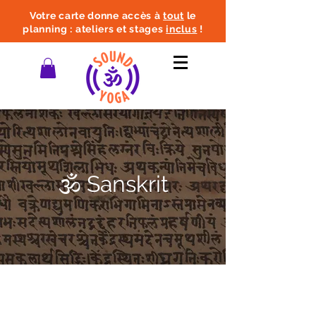
Votre carte donne accès à
tout
le
planning : ateliers et stages
inclus
!
🕉️ Sanskrit