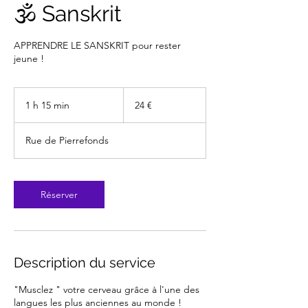
🕉️ Sanskrit
APPRENDRE LE SANSKRIT pour rester
jeune !
24
euros
1 h 15 min
1
24 €
1
5
Rue de Pierrefonds
m
i
n
Réserver
Description du service
"Musclez " votre cerveau grâce à l'une des
langues les plus anciennes au monde !