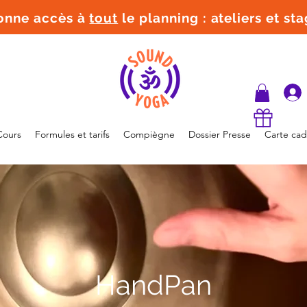
donne accès à
tout
le planning : ateliers et st
Cours
Formules et tarifs
Compiègne
Dossier Presse
Carte ca
HandPan