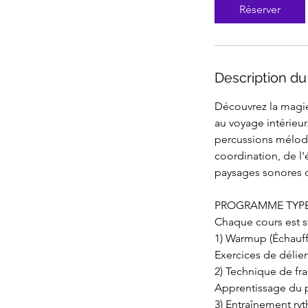
Réserver
Description du
Découvrez la magie
au voyage intérieu
percussions mélodiq
coordination, de l'
paysages sonores d
PROGRAMME TYP
Chaque cours est st
1) Warmup (Échauf
Exercices de délie
2) Technique de fr
Apprentissage du p
3) Entraînement ry