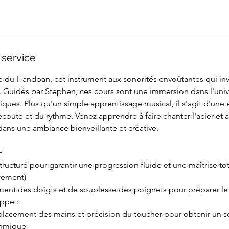
 service
 du Handpan, cet instrument aux sonorités envoûtantes qui inv
r. Guidés par Stephen, ces cours sont une immersion dans l'uni
ues. Plus qu'un simple apprentissage musical, il s'agit d'une 
écoute et du rythme. Venez apprendre à faire chanter l'acier et 
ans une ambiance bienveillante et créative.
E
ructuré pour garantir une progression fluide et une maîtrise tot
fement)
ment des doigts et de souplesse des poignets pour préparer le 
appe :
lacement des mains et précision du toucher pour obtenir un son
thmique