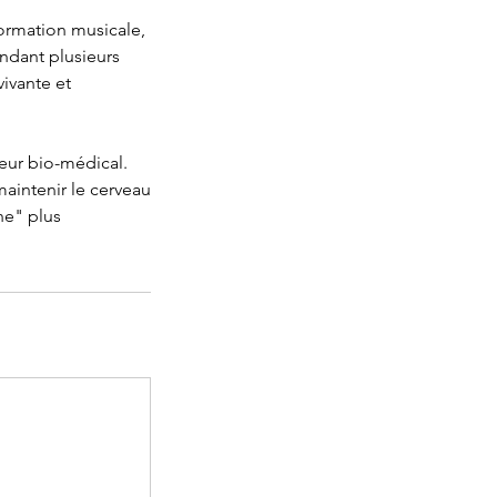
ormation musicale,
ndant plusieurs
ivante et
eur bio-médical.
maintenir le cerveau
ne" plus