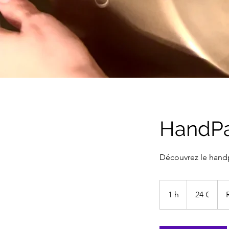
HandP
Découvrez le handp
24
euros
1 h
1
24 €