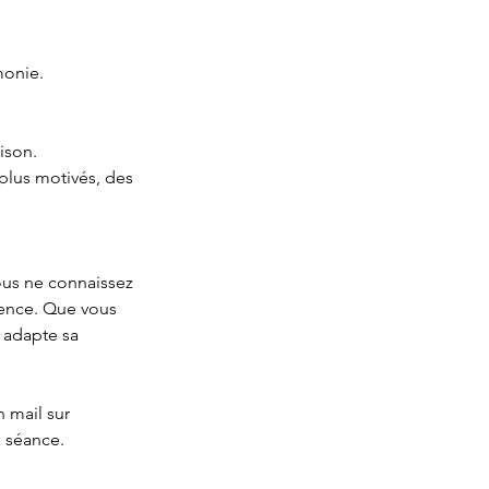
monie.
ison.
plus motivés, des
Vous ne connaissez
lence. Que vous
 adapte sa
 mail sur
a séance.