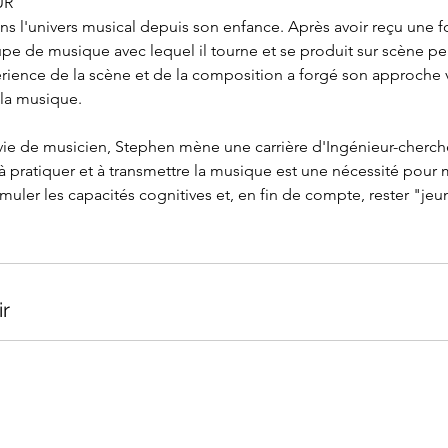
UR
s l'univers musical depuis son enfance. Après avoir reçu une f
upe de musique avec lequel il tourne et se produit sur scène pe
rience de la scène et de la composition a forgé son approche v
la musique.
 vie de musicien, Stephen mène une carrière d'Ingénieur-cherch
 à pratiquer et à transmettre la musique est une nécessité pour 
muler les capacités cognitives et, en fin de compte, rester "jeu
ir