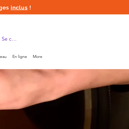
ages
inclus
!
Se connecter
deau
En ligne
More