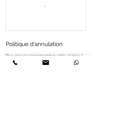
Politique d'annulation
Vous pouvez reprogrammer votre séance à
tout moment et l'annuler 12h avant l'heure
de début.
Coordonnées
Soundyoga, Rue de Pierrefonds,
Compiègne, France