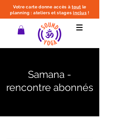
Votre carte donne accès à
tout
le
planning : ateliers et stages
inclus
!
Samana -
rencontre abonnés