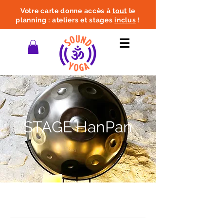
Votre carte donne accès à
tout
le
planning : ateliers et stages
inclus
!
STAGE HanPan