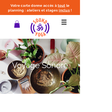
Votre carte donne accès à
tout
le
planning : ateliers et stages
inclus
!
Voyage Sonore